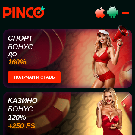
СПОРТ
БОНУС
ДО
160%
ПОЛУЧАЙ И СТАВЬ
КАЗИНО
БОНУС
120%
+250 FS