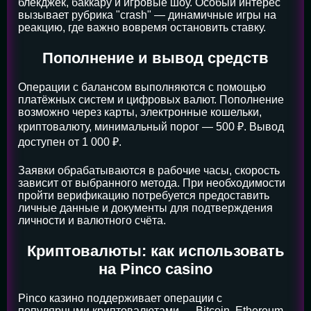
блекджек, баккару и игровые шоу. Особый интерес
вызывает рубрика "crash" — динамичные игры на
реакцию, где важно вовремя остановить ставку.
Пополнение и вывод средств
Операции с балансом выполняются с помощью
платёжных систем и цифровых валют. Пополнение
возможно через карты, электронные кошельки,
криптовалюту, минимальный порог — 500 ₽. Вывод
доступен от 1 000 ₽.
Заявки обрабатываются в рабочие часы, скорость
зависит от выбранного метода. При необходимости
пройти верификацию потребуется предоставить
личные данные и документы для подтверждения
личности и валютного счёта.
Криптовалюты: как использовать
на Pinco casino
Pinco казино поддерживает операции с
популярными криптовалютами — Bitcoin, Ethereum,