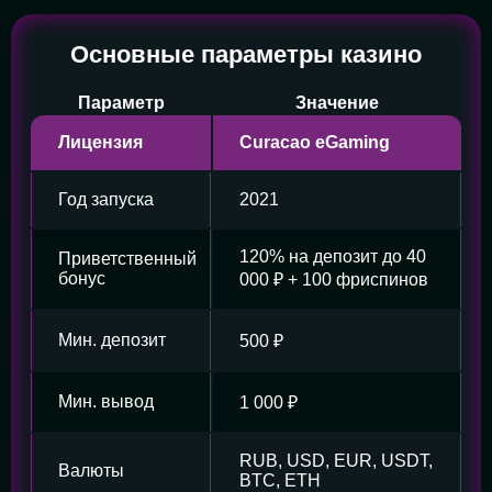
Основные параметры казино
Параметр
Значение
Лицензия
Curacao eGaming
Год запуска
2021
120% на депозит до 40
Приветственный
бонус
000 ₽ + 100 фриспинов
Мин. депозит
500 ₽
Мин. вывод
1 000 ₽
RUB, USD, EUR, USDT,
Валюты
BTC, ETH