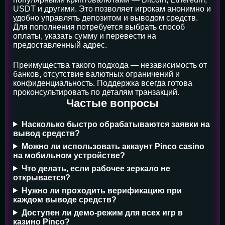
USDT и другими. Это позволяет игрокам анонимно и
удобно управлять депозитом и выводом средств.
Для пополнения потребуется выбрать способ
оплаты, указать сумму и перевести на
предоставленный адрес.
Преимущества такого подхода — независимость от
банков, отсутствие валютных ограничений и
конфиденциальность. Поддержка всегда готова
проконсультировать по деталям транзакций.
Частые вопросы
Насколько быстро обрабатываются заявки на
вывод средств?
Можно ли использовать аккаунт Pinco casino
на мобильном устройстве?
Что делать, если рабочее зеркало не
открывается?
Нужно ли проходить верификацию при
каждом выводе средств?
Доступен ли демо-режим для всех игр в
казино Pinco?