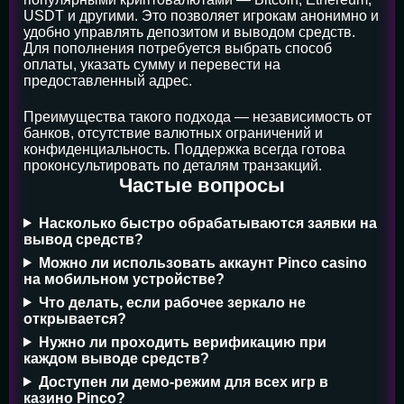
USDT и другими. Это позволяет игрокам анонимно и
удобно управлять депозитом и выводом средств.
Для пополнения потребуется выбрать способ
оплаты, указать сумму и перевести на
предоставленный адрес.
Преимущества такого подхода — независимость от
банков, отсутствие валютных ограничений и
конфиденциальность. Поддержка всегда готова
проконсультировать по деталям транзакций.
Частые вопросы
Насколько быстро обрабатываются заявки на
вывод средств?
Можно ли использовать аккаунт Pinco casino
на мобильном устройстве?
Что делать, если рабочее зеркало не
открывается?
Нужно ли проходить верификацию при
каждом выводе средств?
Доступен ли демо-режим для всех игр в
казино Pinco?