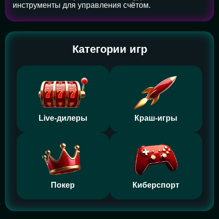
инструменты для управления счётом.
Категории игр
Live-дилеры
Краш-игры
Покер
Киберспорт