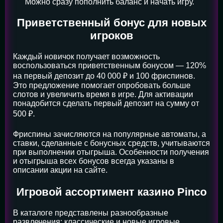
Можно сразу пополнить баланс и начать игру.
Приветственный бонус для новых
игроков
Каждый новичок получает возможность
воспользоваться приветственным бонусом — 120%
на первый депозит до 40 000 ₽ и 100 фриспинов.
Это предложение помогает опробовать больше
слотов и увеличить время в игре. Для активации
понадобится сделать первый депозит на сумму от
500 ₽.
Фриспины зачисляются на популярные автоматы, а
ставки, сделанные с бонусных средств, учитываются
при выполнении отыгрыша. Особенности получения
и отыгрыша всех бонусов всегда указаны в
описании акции на сайте.
Игровой ассортимент казино Pinco
В каталоге представлены разнообразные
развлечения: классические и новые игровые