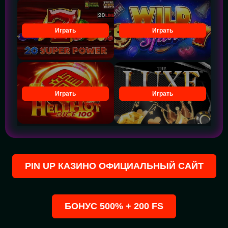
Играть
Играть
Играть
Играть
PIN UP КАЗИНО ОФИЦИАЛЬНЫЙ САЙТ
БОНУС 500% + 200 FS