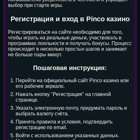
выбор при старте игры.
Регистрация и вход в Pinco казино
Регистрироваться на сайте необходимо для того,
чтобы играть на реальные деньги, участвовать в
программах лояльности и получать бонусы. Процесс
происходит в несколько простых шагов и занимает
не больше пары минут.
Пошаговая инструкция:
Перейти на официальный сайт Pinco казино или
его рабочее зеркало.
Нажать кнопку "Регистрация" на главной
странице.
Указать электронную почту, придумать пароль и
выбрать валюту счёта.
Принять правила и условия, подтвердить
регистрацию по email.
Войти с использованием указанных данных.