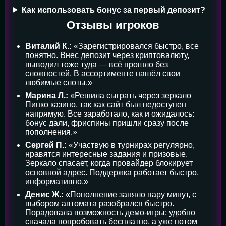
Как использовать бонус за первый депозит?
Отзывы игроков
Виталий К.:
«Зарегистрировался быстро, все
понятно. Внес депозит через криптовалюту,
выводил тоже туда — всё прошло без
сложностей. В ассортименте нашёл свои
любимые слоты.»
Марина Л.:
«Решила сыграть через зеркало
Пинко казино, так как сайт был недоступен
напрямую. Все заработало, как и ожидалось:
бонус дали, фриспины пришли сразу после
пополнения.»
Сергей П.:
«Участвую в турнирах регулярно,
нравятся интересные задания и призовые.
Зеркало спасает, когда провайдер блокирует
основной адрес. Поддержка работает быстро,
информативно.»
Денис Ж.:
«Пополнение заняло пару минут, с
выбором автомата разобрался быстро.
Порадовала возможность демо-игры: удобно
сначала попробовать бесплатно, а уже потом