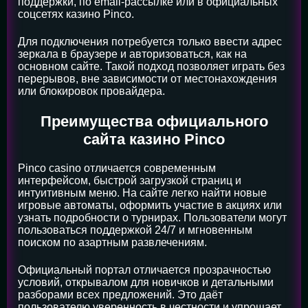
поддержки, по email-рассылке или в официальных
соцсетях казино Pinco.
Для подключения потребуется только ввести адрес
зеркала в браузере и авторизоваться, как на
основном сайте. Такой подход позволяет играть без
перерывов, вне зависимости от местонахождения
или блокировок провайдера.
Преимущества официального
сайта казино Pinco
Pinco casino отличается современным
интерфейсом, быстрой загрузкой страниц и
интуитивным меню. На сайте легко найти новые
игровые автоматы, оформить участие в акциях или
узнать подробности о турнирах. Пользователи могут
пользоваться поддержкой 24/7 и мгновенным
поиском по азартным развлечениям.
Официальный портал отличается прозрачностью
условий, открывалом для новичков и детальными
разборами всех предложений. Это даёт
пользователю уверенность в честности и упрощает