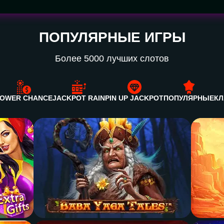
ПОПУЛЯРНЫЕ ИГРЫ
Более 5000 лучших слотов
OWER CHANCE
JACKPOT RAIN
PIN UP JACKPOT
ПОПУЛЯРНЫЕ
КЛ