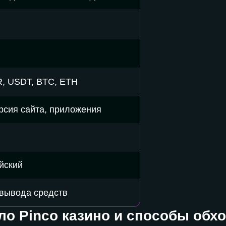
, USDT, BTC, ETH
рсия сайта, приложения
йский
 вывода средств
ло Pinco казино и способы обх