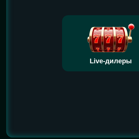
Live-дилеры