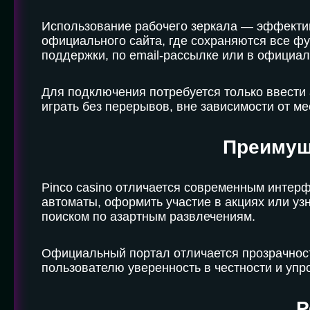
Использование рабочего зеркала — эффективн
официального сайта, где сохраняются все фу
поддержки, по email-рассылке или в официал
Для подключения потребуется только ввести а
играть без перерывов, вне зависимости от м
Преимущ
Pinco casino отличается современным интерф
автоматы, оформить участие в акциях или уз
поиском по азартным развлечениям.
Официальный портал отличается прозрачност
пользователю уверенность в честности и упр
Р