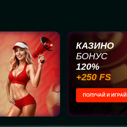
КАЗИНО
БОНУС
120%
+250 FS
ПОЛУЧАЙ И ИГРАЙ